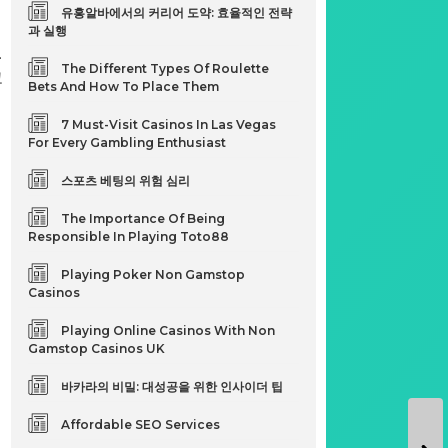
유흥알바에서의 커리어 도약: 효율적인 전략
과 실행
.
The Different Types Of Roulette
고
Bets And How To Place Them
7 Must-Visit Casinos In Las Vegas
For Every Gambling Enthusiast
스포츠 베팅의 위험 심리
The Importance Of Being
Responsible In Playing Toto88
Playing Poker Non Gamstop
Casinos
Playing Online Casinos With Non
Gamstop Casinos UK
바카라의 비밀: 대성공을 위한 인사이더 팁
Affordable SEO Services