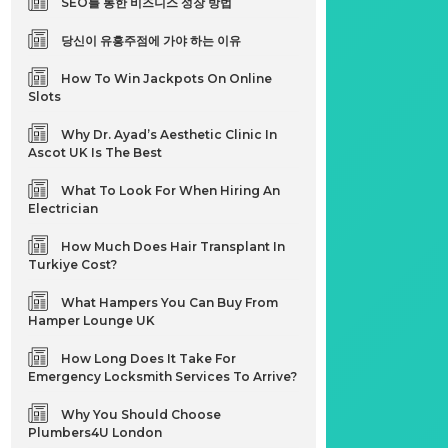
SEO를 통한 비즈니스 성장 방법
당신이 유흥주점에 가야 하는 이유
How To Win Jackpots On Online
Slots
Why Dr. Ayad’s Aesthetic Clinic In
Ascot UK Is The Best
What To Look For When Hiring An
Electrician
How Much Does Hair Transplant In
Turkiye Cost?
What Hampers You Can Buy From
Hamper Lounge UK
How Long Does It Take For
Emergency Locksmith Services To Arrive?
Why You Should Choose
Plumbers4U London