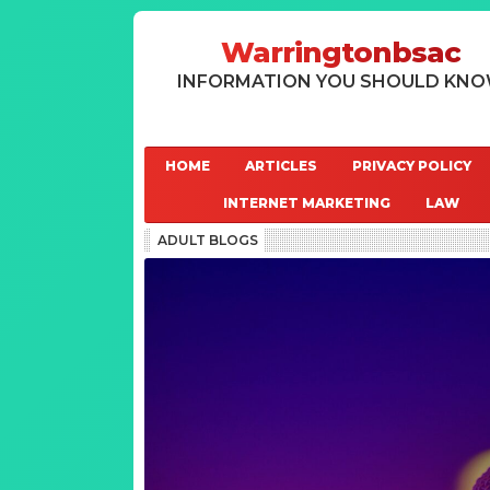
Warringtonbsac
INFORMATION YOU SHOULD KN
HOME
ARTICLES
PRIVACY POLICY
INTERNET MARKETING
LAW
ADULT BLOGS