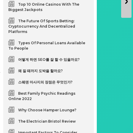
Top 10 Online Casinos With The
Biggest Jackpots
The Future Of Sports Betting:
Cryptocurrency And Decentralized
Platforms
Types Of Personal Loans Available
To People
어떻게 하면 SEO를 잘 할 수 있을까요?
왜 질 때까지 도박을 할까요?
을
스웨덴 마사지의 장점은 무엇인가?
Best Family Psychic Readings
Online 2022
Why Choose Hamper Lounge?
The Electrician Bristol Review
Important Factors To Consider