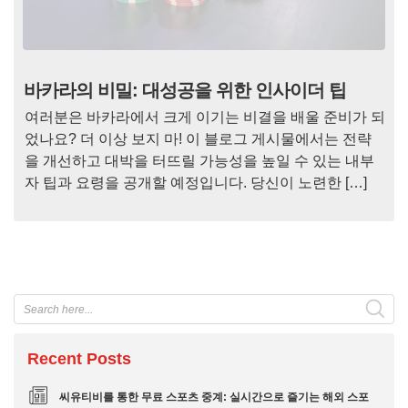
바카라의 비밀: 대성공을 위한 인사이더 팁
여러분은 바카라에서 크게 이기는 비결을 배울 준비가 되
었나요? 더 이상 보지 마! 이 블로그 게시물에서는 전략
을 개선하고 대박을 터뜨릴 가능성을 높일 수 있는 내부
자 팁과 요령을 공개할 예정입니다. 당신이 노련한 […]
Recent Posts
씨유티비를 통한 무료 스포츠 중계: 실시간으로 즐기는 해외 스포