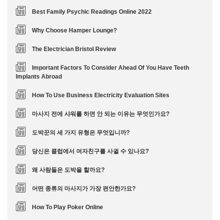
Best Family Psychic Readings Online 2022
Why Choose Hamper Lounge?
The Electrician Bristol Review
Important Factors To Consider Ahead Of You Have Teeth
Implants Abroad
How To Use Business Electricity Evaluation Sites
마사지 전에 샤워를 하면 안 되는 이유는 무엇인가요?
도박꾼의 세 가지 유형은 무엇입니까?
당신은 클럽에서 여자친구를 사귈 수 있나요?
왜 사람들은 도박을 할까요?
어떤 종류의 마사지가 가장 편안한가요?
How To Play Poker Online