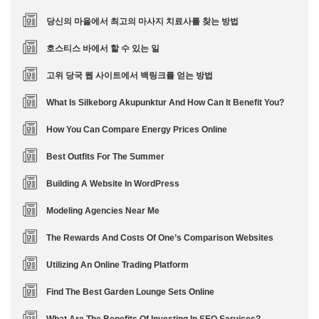
당신의 마을에서 최고의 마사지 치료사를 찾는 방법
호스티스 바에서 할 수 있는 일
고위 당국 웹 사이트에서 백링크를 얻는 방법
What Is Silkeborg Akupunktur And How Can It Benefit You?
How You Can Compare Energy Prices Online
Best Outfits For The Summer
Building A Website In WordPress
Modeling Agencies Near Me
The Rewards And Costs Of One’s Comparison Websites
Utilizing An Online Trading Platform
Find The Best Garden Lounge Sets Online