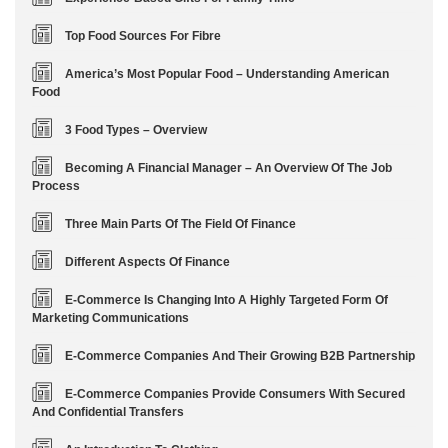
Top Food Sources For Fibre
America’s Most Popular Food – Understanding American
Food
3 Food Types – Overview
Becoming A Financial Manager – An Overview Of The Job
Process
Three Main Parts Of The Field Of Finance
Different Aspects Of Finance
E-Commerce Is Changing Into A Highly Targeted Form Of
Marketing Communications
E-Commerce Companies And Their Growing B2B Partnership
E-Commerce Companies Provide Consumers With Secured
And Confidential Transfers