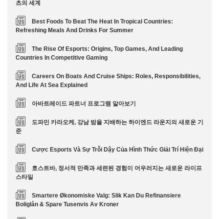
츠의 세계
Best Foods To Beat The Heat In Tropical Countries:
Refreshing Meals And Drinks For Summer
The Rise Of Esports: Origins, Top Games, And Leading
Countries In Competitive Gaming
Careers On Boats And Cruise Ships: Roles, Responsibilities,
And Life At Sea Explained
아바트레이드 파트너 프로그램 알아보기
도파민 카라오케, 강남 밤을 지배하는 하이엔드 라운지의 새로운 기
준
Cược Esports Và Sự Trỗi Dậy Của Hình Thức Giải Trí Hiện Đại
호스트바, 정서적 만족과 세련된 경험이 어우러지는 새로운 라이프
스타일
Smartere Økonomiske Valg: Slik Kan Du Refinansiere
Boliglån & Spare Tusenvis Av Kroner