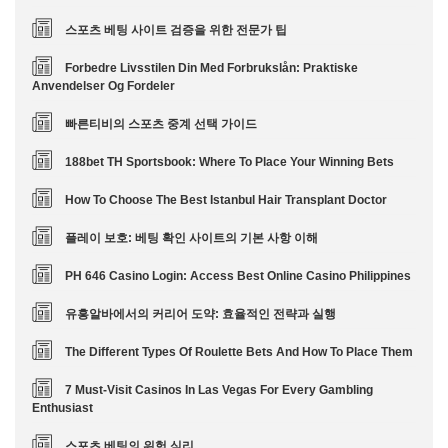
스포츠 베팅 사이트 검증을 위한 전문가 팁
Forbedre Livsstilen Din Med Forbrukslån: Praktiske
Anvendelser Og Fordeler
빠른티비의 스포츠 중계 선택 가이드
188bet TH Sportsbook: Where To Place Your Winning Bets
How To Choose The Best Istanbul Hair Transplant Doctor
플레이 보호: 베팅 확인 사이트의 기본 사항 이해
PH 646 Casino Login: Access Best Online Casino Philippines
유흥알바에서의 커리어 도약: 효율적인 전략과 실행
The Different Types Of Roulette Bets And How To Place Them
7 Must-Visit Casinos In Las Vegas For Every Gambling
Enthusiast
스포츠 베팅의 위험 심리