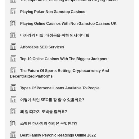
The Importance Of Being Responsible In Playing Toto88
Playing Poker Non Gamstop Casinos
Playing Online Casinos With Non Gamstop Casinos UK
바카라의 비밀: 대성공을 위한 인사이더 팁
Affordable SEO Services
Top 10 Online Casinos With The Biggest Jackpots
The Future Of Sports Betting: Cryptocurrency And
Decentralized Platforms
Types Of Personal Loans Available To People
어떻게 하면 SEO를 잘 할 수 있을까요?
왜 질 때까지 도박을 할까요?
스웨덴 마사지의 장점은 무엇인가?
Best Family Psychic Readings Online 2022